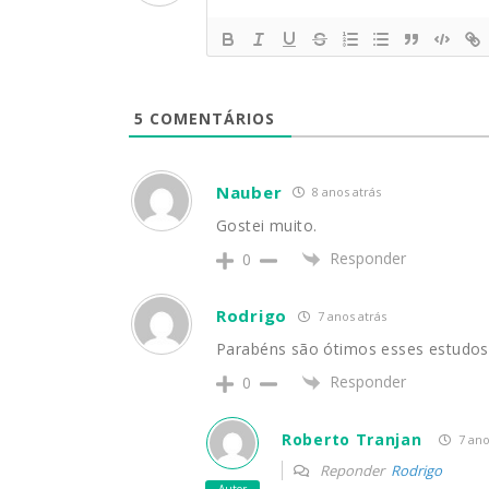
5
COMENTÁRIOS
Nauber
8 anos atrás
Gostei muito.
Responder
0
Rodrigo
7 anos atrás
Parabéns são ótimos esses estudos
Responder
0
Roberto Tranjan
7 ano
Reponder
Rodrigo