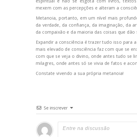
espiritual e não se esgota com livros, texto
mexem com as percepções e alteram a consciên
Metanoia, portanto, em um nível mais profundo
da verdade, da confiança, da imaginação, da ar
da compaixão e da maioria das coisas que dão s
Expandir a consciência é trazer tudo isso
para a
mais elevado de consciência faz com que se en
com que se veja o divino, onde antes tudo se
milagres, onde antes só se vivia de fatos e aco
Constate vivendo a sua própria metanoia!
Se inscrever