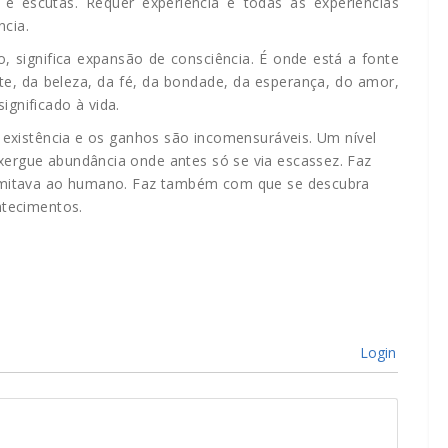
s e escutas. Requer experiência e todas as experiências
cia.
, significa expansão de consciência. É onde está a fonte
te, da beleza, da fé, da bondade, da esperança, do amor,
ignificado à vida.
 existência e os ganhos são incomensuráveis. Um nível
xergue abundância onde antes só se via escassez. Faz
 limitava ao humano. Faz também com que se descubra
ntecimentos.
Login