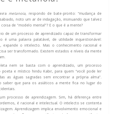
lavra
metanoia
, respondo de bate-pronto:
“mudança de
sabiado, noto um ar de indagação, insinuando que talvez
ssa coisa de “modelo mental”? E o que é a mente?
meio de um processo de aprendizado capaz de transformar
é uma palavra palatável, de utilidade inquestionável:
, expande o intelecto. Mas o conhecimento racional e
ecisa ser transformado. Existem estados e níveis da mente
am.
leta nem se basta com o aprendizado, um processo
ao poeta e místico hindu Kabir, para quem “você pode ler
das as águas sagradas sem encontrar a própria alma”.
o saber que para os asiáticos a mente fica no lugar do
identais.
m processo de aprendizagem. Sim, há diferença entre
demos, é racional e intelectual. O intelecto se contenta
izagem. Aprendizagem implica envolvimento emocional e