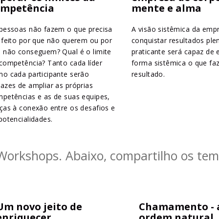
ompetência
mente e alma
pessoas não fazem o que precisa
A visão sistêmica da emp
 feito por que não querem ou por
conquistar resultados ple
 não conseguem? Qual é o limite
praticante será capaz de 
competência? Tanto cada líder
forma sistêmica o que fa
o cada participante serão
resultado.
azes de ampliar as próprias
petências e as de suas equipes,
ças à conexão entre os desafios e
potencialidades.
orkshops. Abaixo, compartilho os tema
Um novo jeito de
Chamamento - a
enriquecer
ordem natural