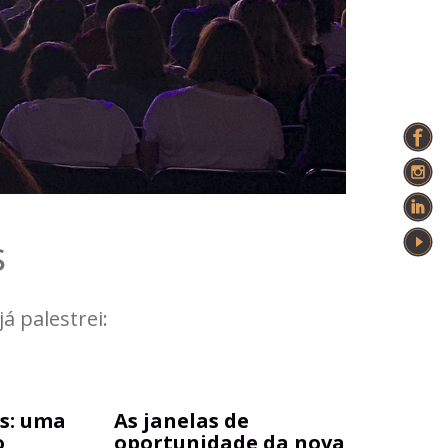
s
á palestrei:
s: uma
As janelas de
,
oportunidade da nova