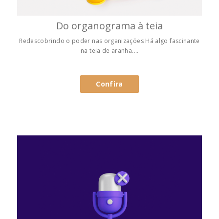
Do organograma à teia
Redescobrindo o poder nas organizações Há algo fascinante
na teia de aranha.…
Confira