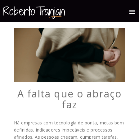
menu
A falta que o abraço
faz
Há empresas com tecnologia de ponta, metas bem
definidas, indicadores impecáveis e processos
afinados. As pessoas chegam, cumprem tarefas,