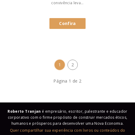
convivência leva…
Confira
1
2
Página 1 de 2
Roberto Tranjan
é empresário, escritor, palestrante e educador
corporativo com o firme propósito de construir mercados éticos,
humanos e prósperos para desenvolver uma Nova Economia.
Quer compartilhar sua experiência com livros ou conteúdos do