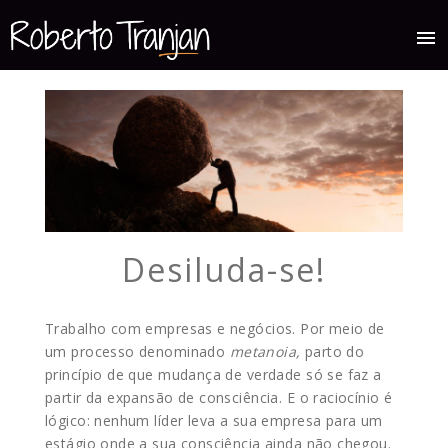
menu
Desiluda-se!
Trabalho com empresas e negócios. Por meio de
um processo denominado
metanoia,
parto do
princípio de que mudança de verdade só se faz a
partir da expansão de consciência. E o raciocínio é
lógico: nenhum líder leva a sua empresa para um
estágio onde a sua consciência ainda não chegou.