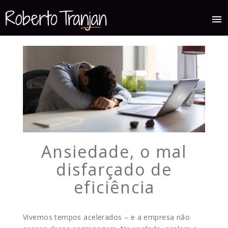
menu
Ansiedade, o mal
disfarçado de
eficiência
Vivemos tempos acelerados – e a empresa não