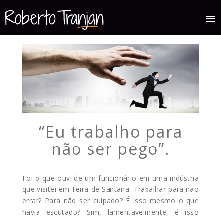
menu
“Eu trabalho para
não ser pego”.
Foi o que ouvi de um funcionário em uma indústria
que visitei em Feira de Santana. Trabalhar para não
errar? Para não ser culpado? É isso mesmo o que
havia escutado? Sim, lamentavelmente, é isso