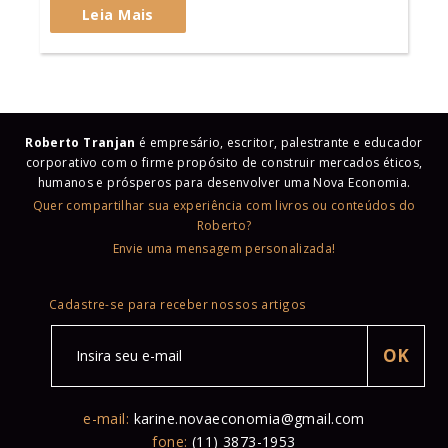
Leia Mais
Roberto Tranjan
é empresário, escritor, palestrante e educador
corporativo com o firme propósito de construir mercados éticos,
humanos e prósperos para desenvolver uma Nova Economia.
Quer compartilhar sua experiência com livros ou conteúdos do
Roberto?
Envie uma mensagem personalizada!
Cadastre-se para receber nossos artigos
e-mail:
karine.novaeconomia@gmail.com
fone:
(11) 3873-1953