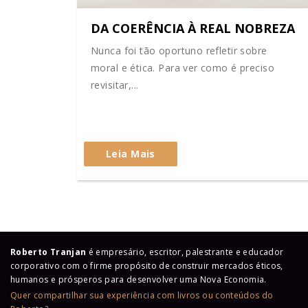
DA COERÊNCIA À REAL NOBREZA
Nunca foi tão oportuno refletir sobre
moral e ética. Para ver como é preciso
revisitar,...
Leia Mais
Roberto Tranjan
é empresário, escritor, palestrante e educador
corporativo com o firme propósito de construir mercados éticos,
humanos e prósperos para desenvolver uma Nova Economia.
Quer compartilhar sua experiência com livros ou conteúdos do