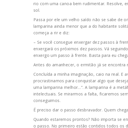
rio com uma canoa bem rudimentar. Resolve, e
sol.
Passa por ele um velho saído não se sabe de 
lamparina ainda menor que a do habitante solit
começa a rir e diz:
– Se você consegue enxergar dez passos à fren
enxergará os próximos dez passos. Vá seguind
enxergo um passo à frente. Basta para eu chega
Antes do amanhecer, o ermitão já se encontra 
Concluída a minha imaginação, caio na real. E
procrastinamos para conquistar algo que deseja
uma lamparina melhor…”. A lamparina é a metáf
intelectuais. Se mirarmos a falta, ficaremos se
conseguimos.
É preciso dar o passo desbravador. Quem cheg
Quando estaremos prontos? Não importa se en
o passo. No primeiro estão contidos todos os 