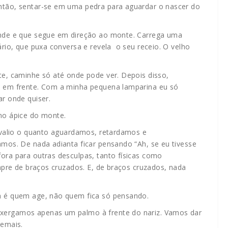
ntão, sentar-se em uma pedra para aguardar o nascer do
onde e que segue em direção ao monte. Carrega uma
ário, que puxa conversa e revela o seu receio. O velho
te, caminhe só até onde pode ver. Depois disso,
o em frente. Com a minha pequena lamparina eu só
r onde quiser.
no ápice do monte.
 avalio o quanto aguardamos, retardamos e
mos. De nada adianta ficar pensando “Ah, se eu tivesse
ora para outras desculpas, tanto físicas como
mpre de braços cruzados. E, de braços cruzados, nada
a é quem age, não quem fica só pensando.
xergamos apenas um palmo à frente do nariz. Vamos dar
demais.