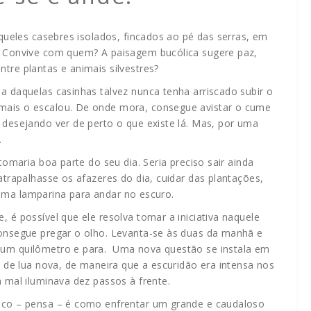
queles casebres isolados, fincados ao pé das serras, em
? Convive com quem? A paisagem bucólica sugere paz,
re plantas e animais silvestres?
 daquelas casinhas talvez nunca tenha arriscado subir o
ais o escalou. De onde mora, consegue avistar o cume
desejando ver de perto o que existe lá. Mas, por uma
.
omaria boa parte do seu dia. Seria preciso sair ainda
trapalhasse os afazeres do dia, cuidar das plantações,
r uma lamparina para andar no escuro.
 é possível que ele resolva tomar a iniciativa naquele
onsegue pregar o olho. Levanta-se às duas da manhã e
um quilômetro e para. Uma nova questão se instala em
e de lua nova, de maneira que a escuridão era intensa nos
 mal iluminava dez passos à frente.
uco – pensa – é como enfrentar um grande e caudaloso