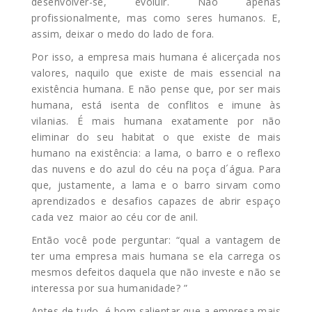
desenvolver-se, evoluir. Não apenas
profissionalmente, mas como seres humanos. E,
assim, deixar o medo do lado de fora.
Por isso, a empresa mais humana é alicerçada nos
valores, naquilo que existe de mais essencial na
existência humana. E não pense que, por ser mais
humana, está isenta de conflitos e imune às
vilanias. É mais humana exatamente por não
eliminar do seu habitat o que existe de mais
humano na existência: a lama, o barro e o reflexo
das nuvens e do azul do céu na poça d´água. Para
que, justamente, a lama e o barro sirvam como
aprendizados e desafios capazes de abrir espaço
cada vez maior ao céu cor de anil.
Então você pode perguntar: “qual a vantagem de
ter uma empresa mais humana se ela carrega os
mesmos defeitos daquela que não investe e não se
interessa por sua humanidade? ”
Antes de tudo, é bom salientar que a empresa mais