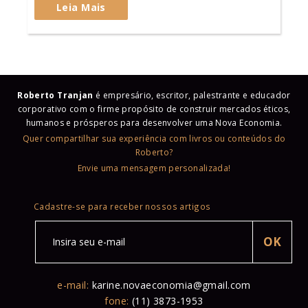
Leia Mais
Roberto Tranjan
é empresário, escritor, palestrante e educador
corporativo com o firme propósito de construir mercados éticos,
humanos e prósperos para desenvolver uma Nova Economia.
Quer compartilhar sua experiência com livros ou conteúdos do
Roberto?
Envie uma mensagem personalizada!
Cadastre-se para receber nossos artigos
e-mail:
karine.novaeconomia@gmail.com
fone:
(11) 3873-1953