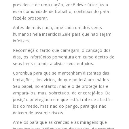
presidente de uma nação, você deve fazer jus a
essa comunidade de trabalho, contribuindo para
fazê-la prosperar.
Antes de mais nada, ame cada um dos seres
humanos nela inseridos! Zele para que não sejam
infelizes.
Reconheça o fardo que carregam, o cansaço dos
dias, os infortúnios porventura em curso dentro de
seus lares e ajude a aliviar seus enfados.
Contribua para que se mantenham distantes das
tentações, dos vícios, do que poderá arruiná-los.
Seu papel, no entanto, não é o de protegê-los e
ampará-los, mas, sobretudo, de encorajá-los. Da
posição privilegiada em que está, trate de afastá-
los do medo, mas não do perigo, para que não
deixem de assumir riscos.
Ame-os para que as crenças e as miragens que
inebriam suas visões sejam dissipadas, de maneira