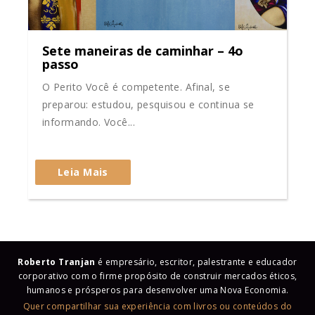
Sete maneiras de caminhar – 4o
passo
O Perito Você é competente. Afinal, se
preparou: estudou, pesquisou e continua se
informando. Você...
Leia Mais
Roberto Tranjan
é empresário, escritor, palestrante e educador
corporativo com o firme propósito de construir mercados éticos,
humanos e prósperos para desenvolver uma Nova Economia.
Quer compartilhar sua experiência com livros ou conteúdos do